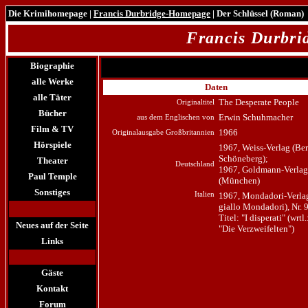
Die Krimihomepage
|
Francis Durbridge-Homepage
| Der Schlüssel (Roman)
Francis Durbr
Biographie
alle Werke
Daten
alle Täter
The Desperate People
Originaltitel
Bücher
Erwin Schuhmacher
aus dem Englischen von
Film & TV
1966
Originalausgabe Großbritannien
Hörspiele
1967, Weiss-Verlag (Ber
Schöneberg);
Theater
Deutschland
1967, Goldmann-Verlag
Paul Temple
(München)
Sonstiges
Italien
1967, Mondadori-Verlag
giallo Mondadori), Nr. 
Titel: "I disperati" (wrtl.
Neues auf der Seite
"Die Verzweifelten")
Links
Gäste
Kontakt
Forum