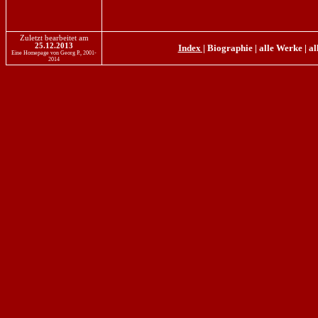
Zuletzt bearbeitet am
25.12.2013
Index |
Biographie
|
alle Werke
|
al
Eine Homepage von Georg P., 2001-
2014