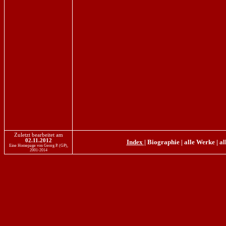
Zuletzt bearbeitet am
02.11.2012
Index |
Biographie
|
alle Werke
|
al
Eine Homepage von Georg P. (GP),
2001-2014