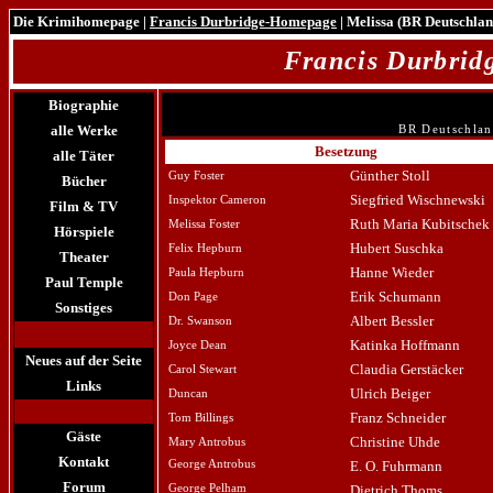
Die Krimihomepage
|
Francis Durbridge-Homepage
| Melissa (BR Deutschla
Francis Durbri
Biographie
alle Werke
BR Deutschland
Besetzung
alle Täter
Günther Stoll
Guy Foster
Bücher
Siegfried Wischnewski
Inspektor Cameron
Film & TV
Ruth Maria Kubitschek
Melissa Foster
Hörspiele
Hubert Suschka
Felix Hepburn
Theater
Hanne Wieder
Paula Hepburn
Paul Temple
Erik Schumann
Don Page
Sonstiges
Albert Bessler
Dr. Swanson
Katinka Hoffmann
Joyce Dean
Neues auf der Seite
Claudia Gerstäcker
Carol Stewart
Links
Ulrich Beiger
Duncan
Franz Schneider
Tom Billings
Gäste
Christine Uhde
Mary Antrobus
Kontakt
George Antrobus
E. O. Fuhrmann
Forum
George Pelham
Dietrich Thoms