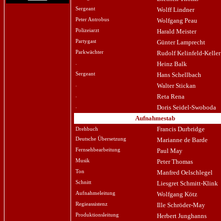
Sergeant
Wolff Lindner
Peter Antrobus
Wolfgang Peau
Polizeiarzt
Harald Meister
Partygast
Günter Lamprecht
Parkwächter
Rudolf Kelinfeld-Keller
.
Heinz Balk
Sergeant
Hans Schellbach
.
Walter Stickan
.
Reta Rena
.
Doris Seidel-Swoboda
Aufnahmestab
Francis Durbridge
Drehbuch
Deutsche Übersetzung
Marianne de Barde
Fernsehbearbeitung
Paul May
Musik
Peter Thomas
Ton
Manfred Oelschlegel
Schnitt
Liesgret Schmitt-Klink
Aufnahmeleitung
Wolfgang Kötz
Regieassistenz
Ille Schröder-May
Produktionsleitung
Herbert Junghanns