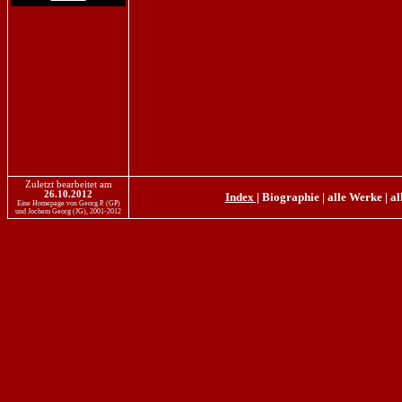
Zuletzt bearbeitet am
26.10.2012
Index |
Biographie
|
alle Werke
|
al
Eine Homepage von Georg P. (GP)
und Jochem Georg (JG), 2001-2012