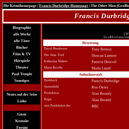
Die Krimihomepage
|
Francis Durbridge-Homepage
| The Other Man (Großbr
Francis Durbri
Biographie
alle Werke
(W
Großbritannien
alle Täter
Besetzung
Bücher
David Henderson
Tony Britton
Film & TV
Det. Insp. Ford
Duncan Lamont
Hörspiele
Katherine Walters
Patricia Driscoll
Theater
Maria Rocello
Marla Landi
Paul Temple
Aufnahmestab
Sonstiges
Drehbuch
Francis Durbridge
Szenenbild
Roy Oxley
Produktion
Alan Bromly
Neues auf der Seite
Regie
Alan Bromly
Links
eine Produktion der
BBC
Gäste
Kontakt
Forum