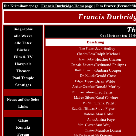
Die Krimihomepage
|
Francis Durbridge-Homepage
| Tim Frazer (Fernsehfi
Francis Durbri
Th
Biographie
alle Werke
Großbritannien 1960
Besetzung
alle Täter
Jack Hedley
Tim Frazer
Bücher
Ralph Michael
Charles Ross
Film & TV
Heather Chasen
Helen Baker
Hörspiele
Redmond Philipps
Donald Edwards
Barbara Couper
Theater
Ruth Edwards
Gerald Cross
Dr. Killick
Paul Temple
Brian Wilde
Edgar Tupper
Sonstiges
Donald Morley
Arthur Crombie
Fred Ferris
Norman Gibson
Karal Gardner
Madge Gibson
Neues auf der Seite
Frank Pettitt
PC Muir
Links
Steve Plytas
Kapitän Nikiyan
Alan Rolfe
Hobson
Janina Faye
Anya
Gäste
Ann Way
Mrs. Glover
Kontakt
Maurice Durant
Caxton
Forum
Vi Stevens
Ma Dodsworth