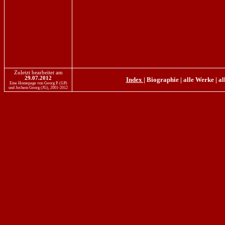
Zuletzt bearbeitet am
29.07.2012
Index |
Biographie
|
alle Werke
|
al
Eine Homepage von Georg P. (GP)
und Jochem Georg (JG), 2001-2012