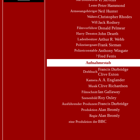
Peter Hammond
Lester
Neil Hunter
Armeeangehöriger
Christopher Rhodes
Walters
Jack Rodney
Will
Donald Pelmear
Filmvorführer
John Dearth
Harry Denston
Arthur R. Webb
Ladenbesitzer
Frank Sieman
Polizeisergeant
Anthony Wingate
Polizeiconstable
Fred Ferris
?
Aufnahmestab
Francis Durbridge
Drehbuch
Clive Exton
A. A. Englander
Kamera
Clive Richardson
Musik
Ian Gallaway
Filmschnitt
Roy Oxley
Szenenbild
Francis Durbridge
Ausführender Produzent
Alan Bromly
Produktion
Alan Bromly
Regie
BBC
eine Produktion der